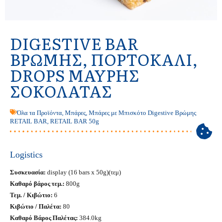
DIGESTIVE BAR
ΒΡΏΜΗΣ, ΠΟΡΤΟΚΆΛΙ,
DROPS ΜΑΎΡΗΣ
ΣΟΚΟΛΆΤΑΣ
Όλα τα Προϊόντα
,
Μπάρες
,
Μπάρες με Μπισκότο Digestive Βρώμης
RETAIL BAR
,
RETAIL BAR 50g
Logistics
Συσκευασία:
display (16 bars x 50g)(τεμ)
Καθαρό βάρος τεμ.:
800g
Τεμ. / Κιβώτιο:
6
Κιβώτιο / Παλέτα:
80
Καθαρό Βάρος Παλέτας:
384.0kg