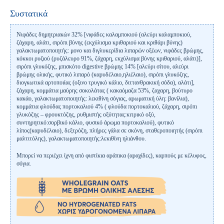
Συστατικά
Νιφάδες δημητριακών 32% [νιφάδες καλαμποκιού (αλεύρι καλαμποκιού,
ζάχαρη, αλάτι, σιρόπι βύνης (εκχύλισμα κριθαριού και κριθάρι βύνης)
γαλακτωματοποιητής: μονο και διγλυκερίδια λιπαρών οξέων, νιφάδες βρώμης,
κόκκοι ρυζιού (ρυζάλευρο 91%, ζάχαρη, εκχύλισμα βύνης κριθαριού, αλάτι)],
σιρόπι γλυκόζης, μπισκότο digestive βρώμης 14% [αλεύρι σίτου, αλεύρι
βρώμης ολικής, φυτικό λιπαρό (καρυδέλαιο,ηλιέλαιο), σιρόπι γλυκόζης,
διογκωτικά αρτοποιίας (οξινο τρυγικό κάλιο, διττανθρακική σόδα), αλάτι],
ζάχαρη, κομμάτια μαύρης σοκολάτας ( κακαόμαζα 53%, ζαχαρη, βούτυρο
κακάο, γαλακτωματοποιητής: λεκιθίνη σόγιας, αρωματική ύλη: βανίλια),
κομμάτια φλούδας πορτοκαλιού 4% ( φλούδα πορτοκαλιού, ζάχαρη, σιρόπι
γλυκόζης – φρουκτόζης, ρυθμιστής οξύτητας:κιτρικό οξύ,
συντηρητικό:σορβικό κάλιο, φυσικό άρωμα πορτοκαλιού), φυτικό
λίπος(καρυδέλαιο), δεξτρόζη, πλήρες γάλα σε σκόνη, σταθεροποιητής (σιρόπι
μαλτιτόλης), γαλακτωματοποιητής:λεκιθίνη ηλιάνθου.
Μπορεί να περιέχει ίχνη από φιστίκια αράπικα (αραχίδες), καρπούς με κέλυφος,
σόγια.