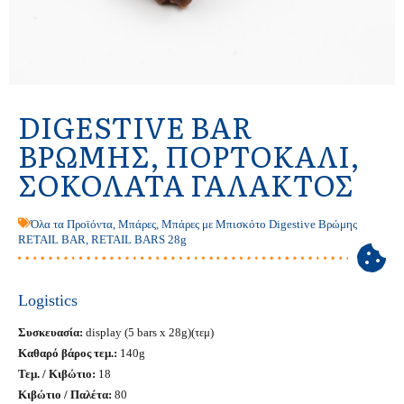
DIGESTIVE BAR
ΒΡΏΜΗΣ, ΠΟΡΤΟΚΆΛΙ,
ΣΟΚΟΛΆΤΑ ΓΆΛΑΚΤΟΣ
Όλα τα Προϊόντα
,
Μπάρες
,
Μπάρες με Μπισκότο Digestive Βρώμης
RETAIL BAR
,
RETAIL BARS 28g
Logistics
Συσκευασία:
display (5 bars x 28g)(τεμ)
Καθαρό βάρος τεμ.:
140g
Τεμ. / Κιβώτιο:
18
Κιβώτιο / Παλέτα:
80