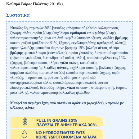
Καθαρό Βάρος Παλέτας:
201.6kg
Συστατικά
Νιφάδες δημητριακών 30% [νιφάδες καλαμποκιού (αλεύρι καλαμποκιού,
ζάχαρη, αλάτι, σιρόπι βύνης (εκχύλισμα
κριθαριού
και
κριθάρι
βύνης)
γαλακτωματοποιητής: μονο και διγλυκερίδια λιπαρών οξέων), νιφάδες
βρώμης
,
κόκκοι ρυζιού (ρυζάλευρο 91%, ζάχαρη, εκχύλισμα βύνης
κριθαριού
, αλάτι)],
σιρόπι γλυκόζης, μπισκότο digestive
βρώμης
19% [αλεύρι
σίτου
, αλεύρι
βρώμης
, φυτικό λιπαρό (φοινικέλαιο), σιρόπι γλυκόζης, διογκωτικά αρτοποιίας
(οξινο τρυγικό κάλιο, διττανθρακική σόδα), αλάτι], σοκολάτα
γάλακτος
15%
(ζάχαρη, βούτυρο κακάο, πλήρες
γάλα
σκόνη, κακαόμαζα,
γαλακτωματοποιητής: λεκιθίνη
σόγιας
, εκχύλισμα φυσικής βανίλιας), ζάχαρη,
κομμάτια φλούδας πορτοκαλιού 5%( φλούδα πορτοκαλιού, ζάχαρη, σιρόπι
γλυκόζης – φρουκτόζης, ρυθμιστής οξύτητας:κιτρικό οξύ,
συντηρητικό:σορβικό κάλιο, φυσικό άρωμα πορτοκαλιού), φυτικό
λίπος(φοινικέλαιο), δεξτρόζη, πλήρες
γάλα
σε σκόνη, σταθεροποιητής (σιρόπι
μαλτιτόλης), γαλακτωματοποιητής:λεκιθίνη ηλιάνθου.
Μπορεί να περιέχει ίχνη από φιστίκια αράπικα (αραχίδες), καρπούς με
κέλυφος, σόγια.